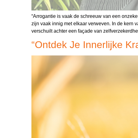
“Arrogantie is vaak de schreeuw van een onzeker
zijn vaak innig met elkaar verweven. In de kern 
verschuilt achter een façade van zelfverzekerdh
“Ontdek Je Innerlijke K