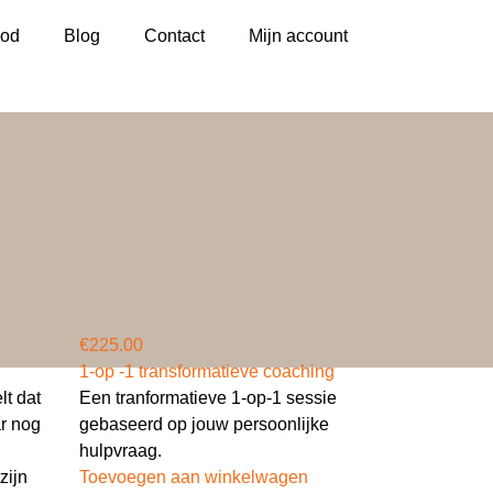
od
Blog
Contact
Mijn account
€
225.00
1-op -1 transformatieve coaching
lt dat
Een tranformatieve 1-op-1 sessie
ar nog
gebaseerd op jouw persoonlijke
hulpvraag.
zijn
Toevoegen aan winkelwagen