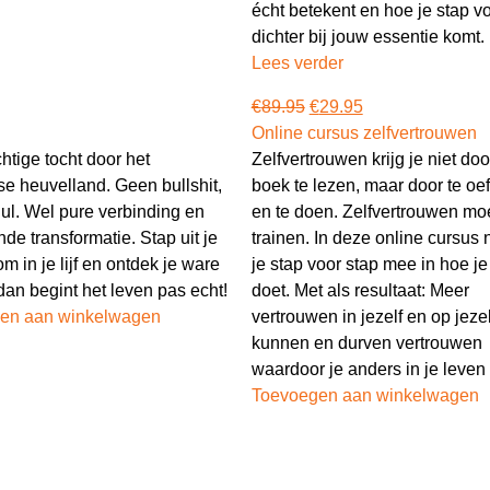
écht betekent en hoe je stap v
dichter bij jouw essentie komt.
Lees verder
€
89.95
€
29.95
Online cursus zelfvertrouwen
htige tocht door het
Zelfvertrouwen krijg je niet do
e heuvelland. Geen bullshit,
boek te lezen, maar door te oe
ul. Wel pure verbinding en
en te doen. Zelfvertrouwen moe
de transformatie. Stap uit je
trainen. In deze online cursus
m in je lijf en ontdek je ware
je stap voor stap mee in hoe je 
 dan begint het leven pas echt!
doet. Met als resultaat: Meer
en aan winkelwagen
vertrouwen in jezelf en op jezel
kunnen en durven vertrouwen
waardoor je anders in je leven 
Toevoegen aan winkelwagen