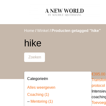
Home
/
Winkel
/ Producten getagged “hike”
hike
Zoeken
€
395.00
Categorieën
Transfor
protocol
Alles weergeven
Intensie
Coaching (1)
coaching
--
Mentoring (1)
Toevoeg