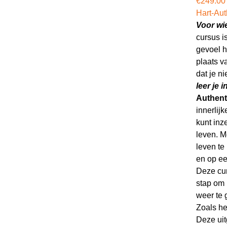
€
249.00
Hart-Auth
Voor wi
cursus is
gevoel h
plaats v
dat je ni
leer je 
Authenti
innerlijk
kunt inz
leven. M
leven te
en op ee
Deze cur
stap om 
weer te 
Zoals he
Deze uit