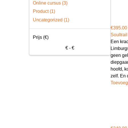
Online cursus (3)
Product (1)
Uncategorized (1)
€
395.00
Soultrail
Prijs (€)
Een krac
€
- €
Limburgs
geen gel
diepgaan
hoofd, ko
zelf. En
Toevoeg