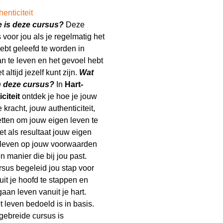
enticiteit
e is deze cursus?
Deze
 voor jou als je regelmatig het
ebt geleefd te worden in
an te leven en het gevoel hebt
et altijd jezelf kunt zijn.
Wat
in deze cursus?
In
Hart-
citeit
ontdek je hoe je jouw
e kracht, jouw authenticiteit,
etten om jouw eigen leven te
et als resultaat jouw eigen
 leven op jouw voorwaarden
n manier die bij jou past.
sus begeleid jou stap voor
uit je hoofd te stappen en
gaan leven vanuit je hart.
t leven bedoeld is in basis.
gebreide cursus is