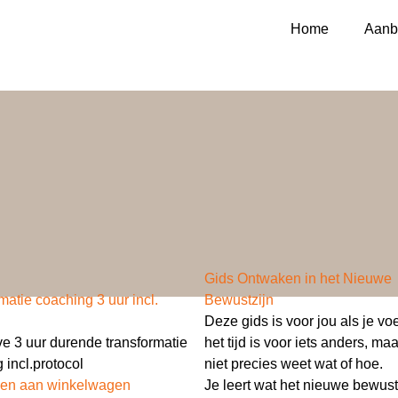
Home
Aanb
Gids Ontwaken in het Nieuwe
matie coaching 3 uur incl.
Bewustzijn
Deze gids is voor jou als je voe
ve 3 uur durende transformatie
het tijd is voor iets anders, ma
 incl.protocol
niet precies weet wat of hoe.
en aan winkelwagen
Je leert wat het nieuwe bewust