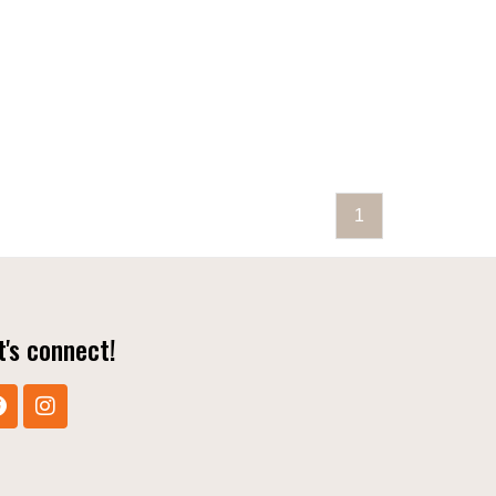
1
t's connect!