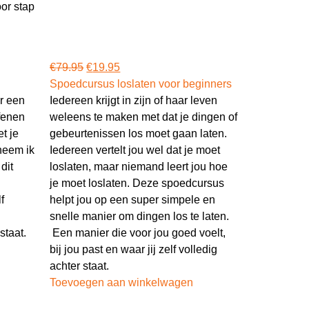
oor stap
€
79.95
€
19.95
Spoedcursus loslaten voor beginners
or een
Iedereen krijgt in zijn of haar leven
fenen
weleens te maken met dat je dingen of
t je
gebeurtenissen los moet gaan laten.
 neem ik
Iedereen vertelt jou wel dat je moet
dit
loslaten, maar niemand leert jou hoe
je moet loslaten. Deze spoedcursus
f
helpt jou op een super simpele en
snelle manier om dingen los te laten.
staat.
Een manier die voor jou goed voelt,
bij jou past en waar jij zelf volledig
achter staat.
Toevoegen aan winkelwagen