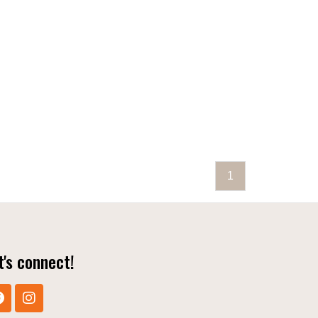
1
t's connect!