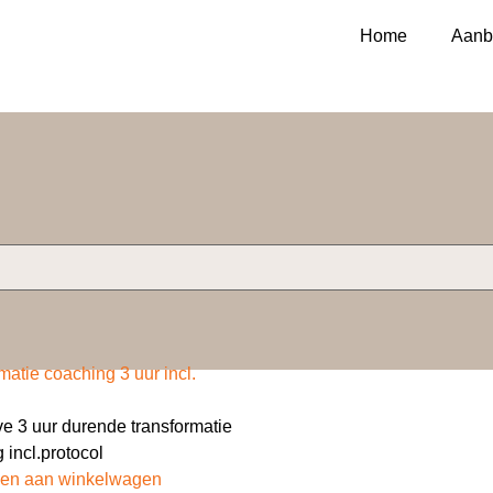
Home
Aanb
matie coaching 3 uur incl.
ve 3 uur durende transformatie
 incl.protocol
en aan winkelwagen