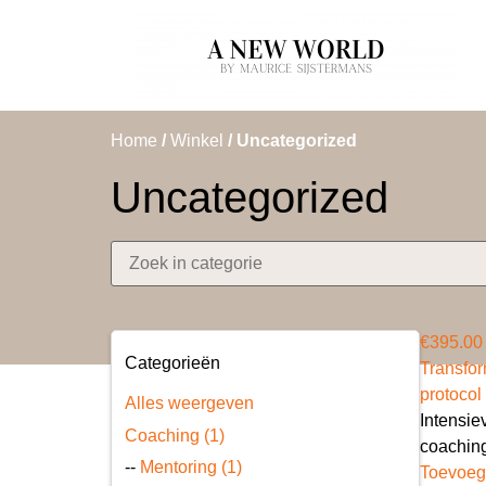
Home
/
Winkel
/ Uncategorized
Uncategorized
€
395.00
Categorieën
Transfor
protocol
Alles weergeven
Intensie
Coaching (1)
coaching
--
Mentoring (1)
Toevoeg