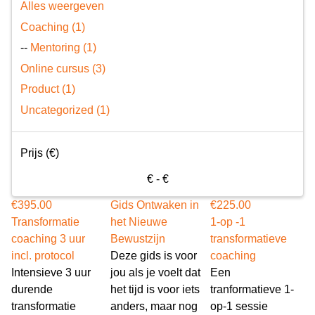
Alles weergeven
Coaching (1)
--
Mentoring (1)
Online cursus (3)
Product (1)
Uncategorized (1)
Prijs (€)
€
- €
€
395.00
Gids Ontwaken in
€
225.00
Transformatie
het Nieuwe
1-op -1
coaching 3 uur
Bewustzijn
transformatieve
incl. protocol
Deze gids is voor
coaching
Intensieve 3 uur
jou als je voelt dat
Een
durende
het tijd is voor iets
tranformatieve 1-
transformatie
anders, maar nog
op-1 sessie