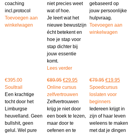
coaching
niet precies weet
gebaseerd op
incl.protocol
wat of hoe.
jouw persoonlijke
Toevoegen aan
Je leert wat het
hulpvraag.
winkelwagen
nieuwe bewustzijn
Toevoegen aan
écht betekent en
winkelwagen
hoe je stap voor
stap dichter bij
jouw essentie
komt.
Lees verder
€
395.00
€
89.95
€
29.95
€
79.95
€
19.95
Soultrail
Online cursus
Spoedcursus
Een krachtige
zelfvertrouwen
loslaten voor
tocht door het
Zelfvertrouwen
beginners
Limburgse
krijg je niet door
Iedereen krijgt in
heuvelland. Geen
een boek te lezen,
zijn of haar leven
bullshit, geen
maar door te
weleens te maken
gelul. Wel pure
oefenen en te
met dat je dingen