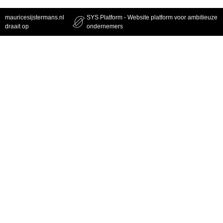
mauricesijstermans.nl
SYS Platform - Website platform voor ambitieuze
draait op
ondernemers