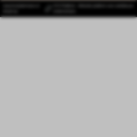
mauricesijstermans.nl
SYS Platform - Website platform voor ambitieuze
draait op
ondernemers