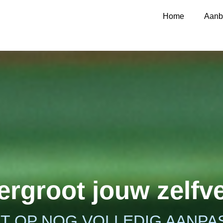
Home
Aanb
ergroot jouw zelfv
T OP NOG VOLLEDIG AANPAS