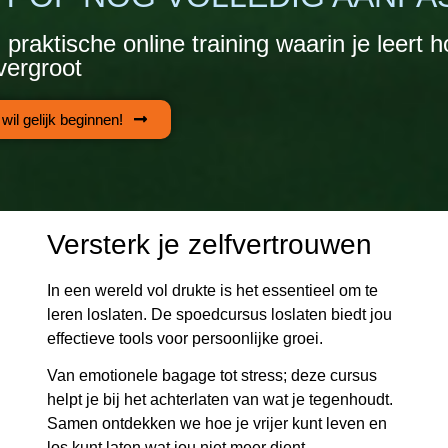
 praktische online training waarin je leert h
vergroot
 wil gelijk beginnen!
Versterk je zelfvertrouwen
In een wereld vol drukte is het essentieel om te
leren loslaten.
De spoedcursus loslaten biedt jou
effectieve tools voor persoonlijke groei.
Van emotionele bagage tot stress; deze cursus
helpt je bij het achterlaten van wat je tegenhoudt.
Samen ontdekken we hoe je vrijer kunt leven en
los kunt laten wat jou niet meer dient.