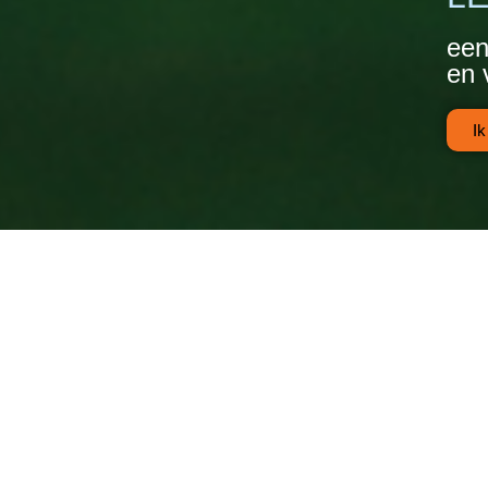
een
en 
Ik