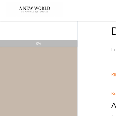
De basis zetten
0%
In
Kl
Ke
A