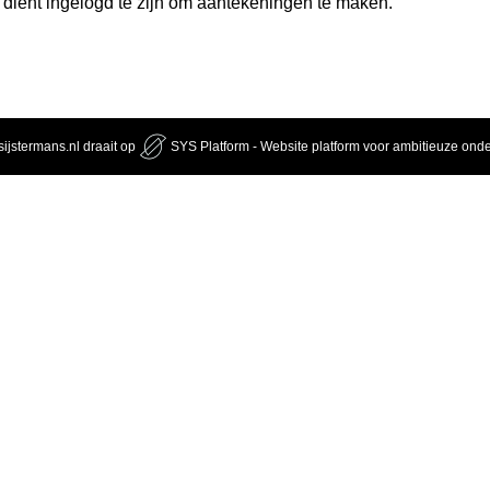
 dient ingelogd te zijn om aantekeningen te maken.
ijstermans.nl draait op
SYS Platform - Website platform voor ambitieuze on