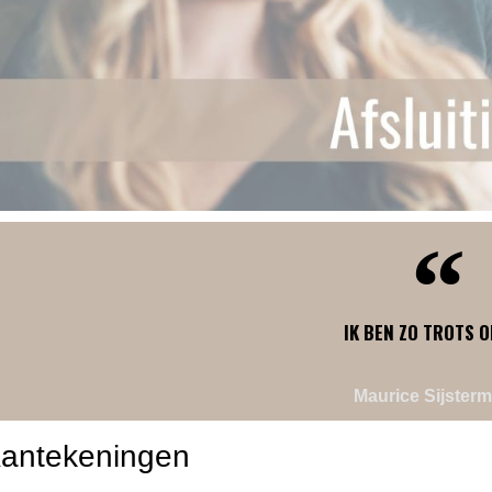
IK BEN ZO TROTS O
Maurice Sijster
antekeningen