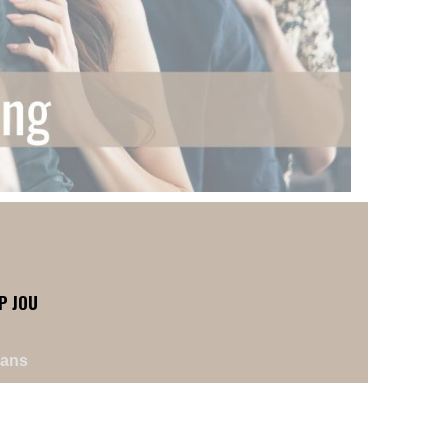
P JOU
mans