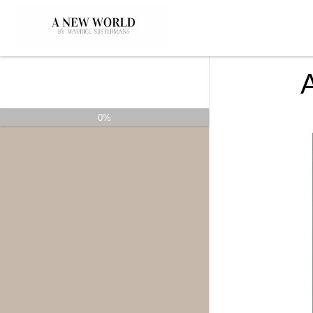
A
Afsluiting
0%