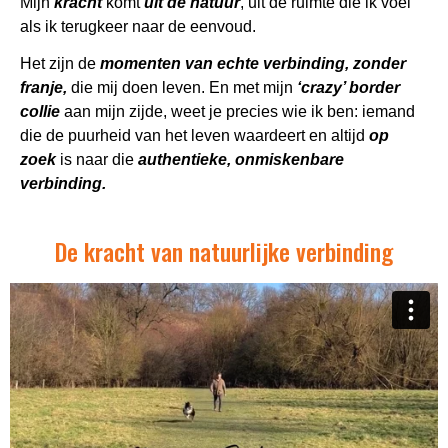
Mijn
kracht
komt
uit de natuur
, uit de ruimte die ik voel
als ik terugkeer naar de eenvoud.
Het zijn de
momenten van echte verbinding, zonder
franje,
die mij doen leven. En met mijn
‘crazy’ border
collie
aan mijn zijde, weet je precies wie ik ben: iemand
die de puurheid van het leven waardeert en altijd
op
zoek
is naar die
authentieke, onmiskenbare
verbin
ding.
De kracht van natuurlijke verbinding